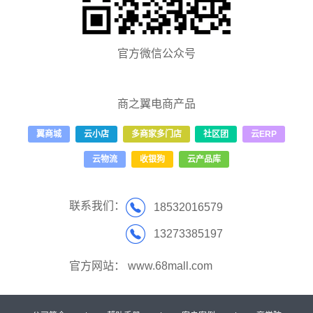
官方微信公众号
商之翼电商产品
翼商城
云小店
多商家多门店
社区团
云ERP
云物流
收银狗
云产品库
联系我们：
18532016579
13273385197
官方网站：
www.68mall.com