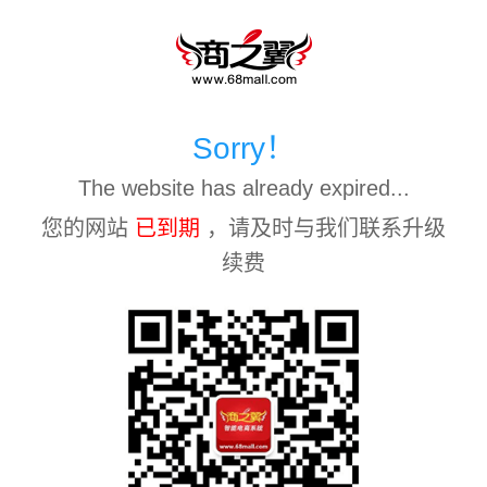
Sorry！
The website has already expired...
您的网站
已到期
，请及时与我们联系升级
续费