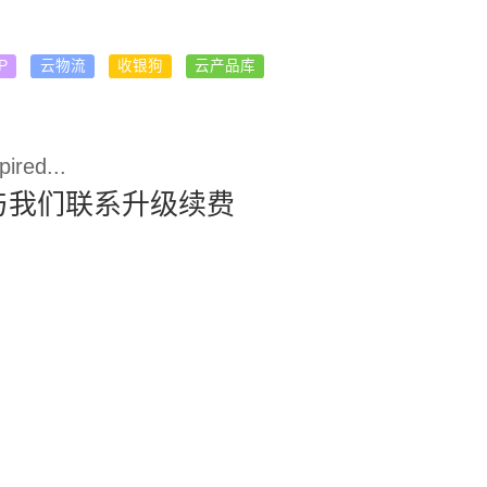
P
云物流
收银狗
云产品库
ired...
与我们联系升级续费