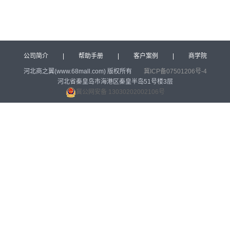
公司简介
|
帮助手册
|
客户案例
|
商学院
河北商之翼(www.68mall.com) 版权所有
冀ICP备07501206号-4
河北省秦皇岛市海港区秦皇半岛51号楼3层
冀公网安备 13030202002106号