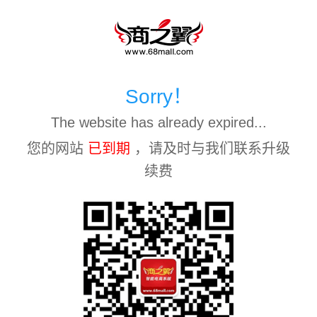
Sorry！
The website has already expired...
您的网站
已到期
，请及时与我们联系升级
续费